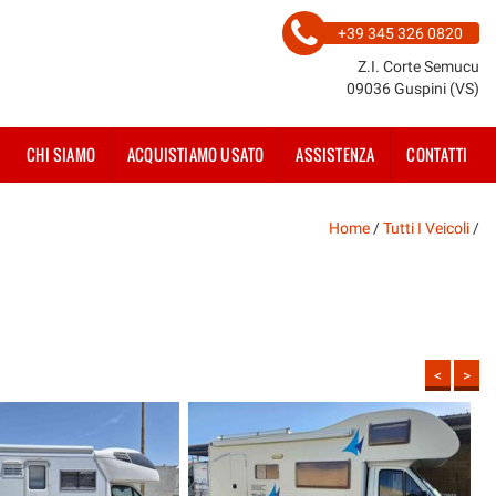
+39 345 326 0820
Z.I. Corte Semucu
09036 Guspini (VS)
CHI SIAMO
ACQUISTIAMO USATO
ASSISTENZA
CONTATTI
Home
/
Tutti I Veicoli
/
<
>