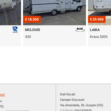
€ 29.900
LAIKA
Kreos 3005
Dati fiscali:
pini
Camper Discount
cu
Via Amendola, 36, Guspini (VS)
VS)
C.F/P.IVA:
0341520920