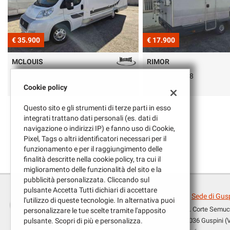
tracciamento
che
adottiamo
per
€ 17.900
€ 18.500
offrire
le
RIMOR
MCLOUIS
funzionalità
e
Super Brig 728
430
svolgere
Cookie policy
le
attività
Questo sito e gli strumenti di terze parti in esso
di
integrati trattano dati personali (es. dati di
seguito
navigazione o indirizzi IP) e fanno uso di Cookie,
descritte.
Pixel, Tags o altri identificatori necessari per il
Per
funzionamento e per il raggiungimento delle
ottenere
finalità descritte nella cookie policy, tra cui il
maggiori
miglioramento delle funzionalità del sito e la
informazioni
pubblicità personalizzata. Cliccando sul
sull'utilità
pulsante Accetta Tutti dichiari di accettare
Sede di Gus
e
l'utilizzo di queste tecnologie. In alternativa puoi
sul
Z.I. Corte Semu
personalizzare le tue scelte tramite l'apposito
Leggi
funzionamento
09036 Guspini (
pulsante. Scopri di più e personalizza.
la
di