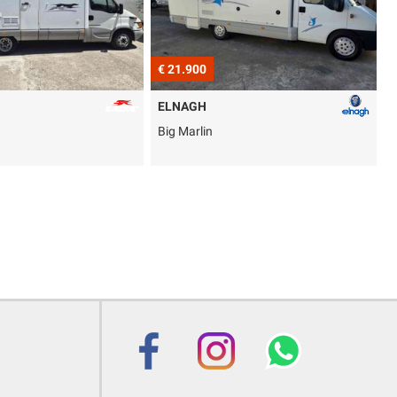
€ 21.900
€ 23.900
ELNAGH
CI INTERNATIONAL
Big Marlin
Elliot 5