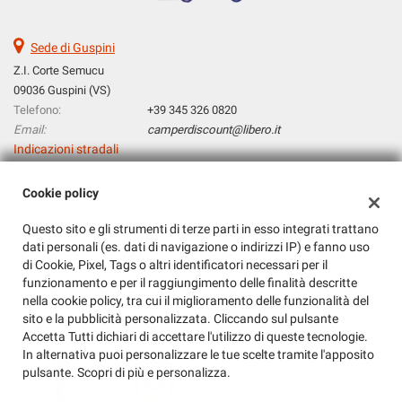
questi
strumenti
Sede di Guspini
di
Z.I. Corte Semucu
tracciamento
si
09036 Guspini (VS)
rimanda
Telefono:
+39 345 326 0820
alla
Email:
camperdiscount@libero.it
cookie
Indicazioni stradali
policy.
Puoi
Cookie policy
rivedere
Dati fiscali:
e
Questo sito e gli strumenti di terze parti in esso integrati trattano
Camper Discount
modificare
dati personali (es. dati di navigazione o indirizzi IP) e fanno uso
le
Via Amendola, 36, Guspini (VS)
di Cookie, Pixel, Tags o altri identificatori necessari per il
tue
C.F/P.IVA:
0341520920
funzionamento e per il raggiungimento delle finalità descritte
scelte
Registro delle imprese:
VS
nella cookie policy, tra cui il miglioramento delle funzionalità del
in
sito e la pubblicità personalizzata. Cliccando sul pulsante
qualsiasi
Accetta Tutti dichiari di accettare l'utilizzo di queste tecnologie.
momento.
In alternativa puoi personalizzare le tue scelte tramite l'apposito
pulsante. Scopri di più e personalizza.