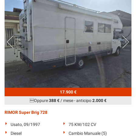
tta
ti
mpre
Cookie necessari
ilitato
Cookie delle preferenze
Cookie per il miglioramento dell'esperienza utente
Cookie analitici
Cookie di marketing
17.900 €
Oppure
388 €
/ mese
-
anticipo
2.000 €
Leggi
RIMOR Super Brig 728
la
cookie
Usato, 09/1997
75 KW/102 CV
policy
Diesel
Cambio Manuale (5)