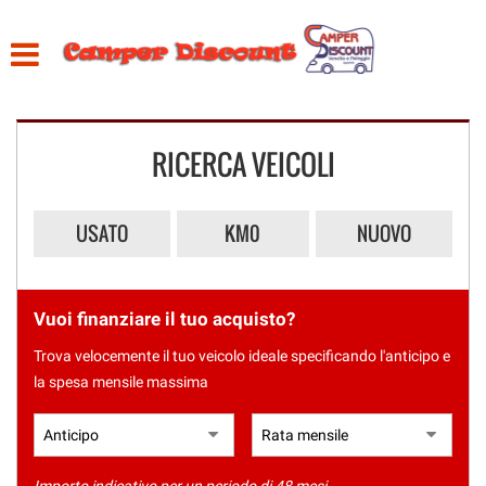
HOME
Le
tue
preferenze
LISTA VEICOLI
di
consenso
RICERCA VEICOLI
CHI SIAMO
Il
seguente
pannello
ACQUISTIAMO USATO
USATO
KM0
NUOVO
ti
consente
di
ASSISTENZA
esprimere
Vuoi finanziare il tuo acquisto?
le
tue
CONTATTI
Trova velocemente il tuo veicolo ideale specificando l'anticipo e
preferenze
la spesa mensile massima
di
consenso
alle
tecnologie
di