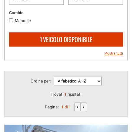
questi
strumenti
Cambio
di
Manuale
tracciamento
si
rimanda
1 VEICOLO DISPONIBILE
alla
cookie
policy.
Mostra tutti
Puoi
rivedere
e
modificare
Ordina per:
le
tue
scelte
Trovati
1
risultati
in
qualsiasi
Pagina:
1 di 1
momento.