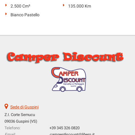
Salva
2.500 Cm³
135.000 Km
le
Bianco Pastello
impostazioni
Sede di Guspini
Z.I. Corte Semucu
09036 Guspini (VS)
Telefono:
+39 345 326 0820
Email:
camperdiscount@libero.it