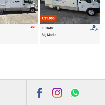
0
€ 23.900
H
CI INTERNATIONAL
in
Elliot 5