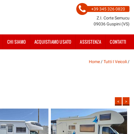
+39 345 326 0820
Z.I. Corte Semucu
09036 Guspini (VS)
CHI SIAMO
ACQUISTIAMO USATO
ASSISTENZA
CONTATTI
Home
/
Tutti I Veicoli
/
<
>