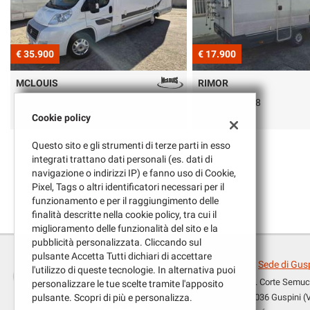
tracciamento
che
adottiamo
per
€ 17.900
€ 18.500
offrire
le
RIMOR
MCLOUIS
funzionalità
e
Super Brig 728
430
svolgere
Cookie policy
le
attività
Questo sito e gli strumenti di terze parti in esso
di
integrati trattano dati personali (es. dati di
seguito
navigazione o indirizzi IP) e fanno uso di Cookie,
descritte.
Pixel, Tags o altri identificatori necessari per il
Per
funzionamento e per il raggiungimento delle
ottenere
finalità descritte nella cookie policy, tra cui il
maggiori
miglioramento delle funzionalità del sito e la
informazioni
pubblicità personalizzata. Cliccando sul
sull'utilità
pulsante Accetta Tutti dichiari di accettare
Sede di Gus
e
l'utilizzo di queste tecnologie. In alternativa puoi
sul
Z.I. Corte Semu
personalizzare le tue scelte tramite l'apposito
Leggi
funzionamento
09036 Guspini (
pulsante. Scopri di più e personalizza.
la
di