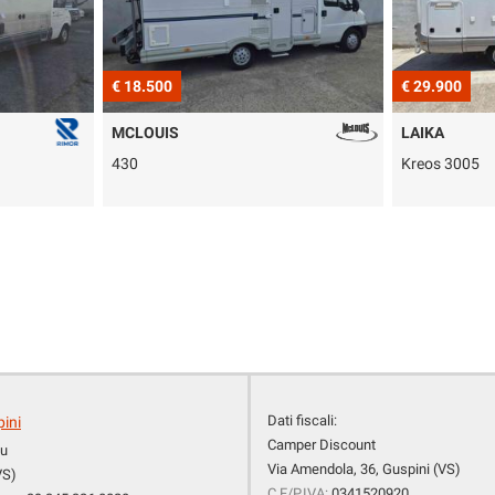
€ 29.900
€ 21.90
LAIKA
ELNAG
Kreos 3005
Big Marl
Dati fiscali:
pini
Camper Discount
cu
Via Amendola, 36, Guspini (VS)
VS)
C.F/P.IVA:
0341520920